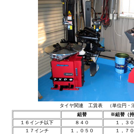
タイヤ関連 工賃表 （単位円・
組替
※組替（
１６インチ以下
８４０
１，３
１７インチ
１，０５０
１，７