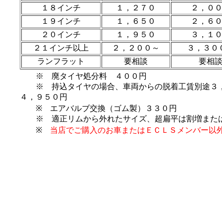
１８インチ
１，２７０
２，０
１９インチ
１，６５０
２，６
２０インチ
１，９５０
３，１
２１インチ以上
２，２００～
３，３０
ランフラット
要相談
要相
※ 廃タイヤ処分料 ４００円
※ 持込タイヤの場合、車両からの脱着工賃別途３，
４，９５０円
※ エアバルブ交換（ゴム製）３３０円
※ 適正リムから外れたサイズ、超扁平は割増または
※
当店でご購入のお車またはＥＣＬＳメンバー以