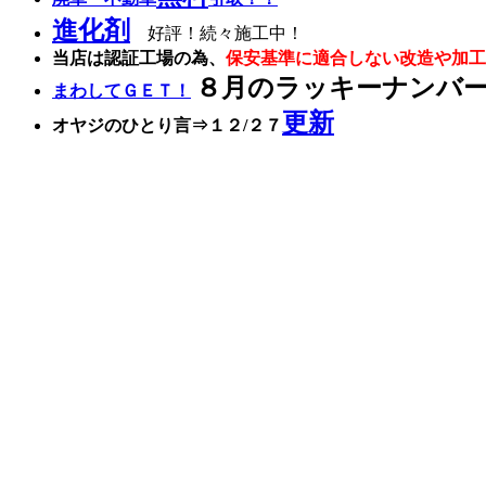
進化剤
好評！続々施工中！
当店は認証工場の為、
保安基準に適合しない改造や加
８
月のラッキーナンバ
まわしてＧＥＴ！
更新
オヤジのひとり言⇒１２
/２７